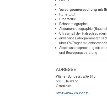
Vorsorgeuntersuchung mit S
Ruhe-EKG
Ergometrie
Echocardiographie
Abdomensonographie (Bauchult
Ultraschall der Halsschlagadern
erweiterte Laborparameter nac
über SV-Träger mit entspreche
Abschlussbesprechung mit ent
und Bewegungsberatung
ADRESSE
Wiener Bundesstraße 61b
5300
Hallwang
Österreich
https://www.ehuber.at/