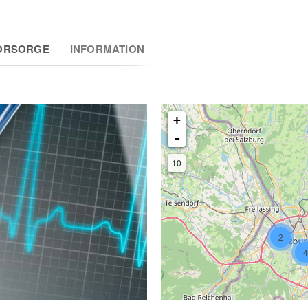
ORSORGE
INFORMATION
+
-
10
2
4