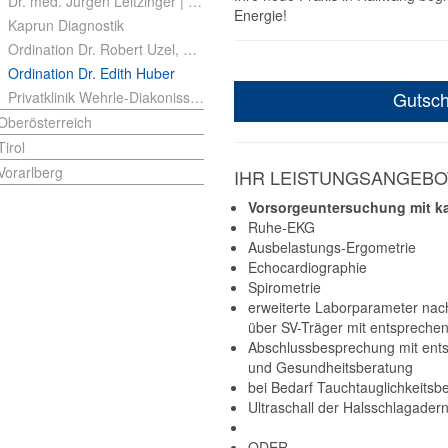
Dr. med. Jürgen Leitzinger | FA für Innere Medizin
Energie!
Kaprun Diagnostik
Ordination Dr. Robert Uzel, PhD MSc
Ordination Dr. Edith Huber
Gutsch
Privatklinik Wehrle-Diakonissen
Oberösterreich
Tirol
Vorarlberg
IHR LEISTUNGSANGEBO
Vorsorgeuntersuchung mit k
Ruhe-EKG
Ausbelastungs-Ergometrie
Echocardiographie
Spirometrie
erweiterte Laborparameter nac
über SV-Träger mit entspreche
Abschlussbesprechung mit ents
und Gesundheitsberatung
bei Bedarf Tauchtauglichkeitsb
Ultraschall der Halsschlagadern
ODER