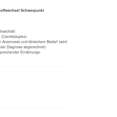
toffwechsel Schwerpunkt
raschall)
 (Carotisduplex)
h Anamnese und klinischem Bedarf (wird
nder Diagnose abgerechnet)
sprechender Ernährungs-