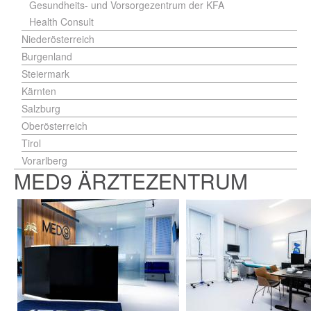
Gesundheits- und Vorsorgezentrum der KFA
Health Consult
Niederösterreich
Burgenland
Steiermark
Kärnten
Salzburg
Oberösterreich
Tirol
Vorarlberg
MED9 ÄRZTEZENTRUM