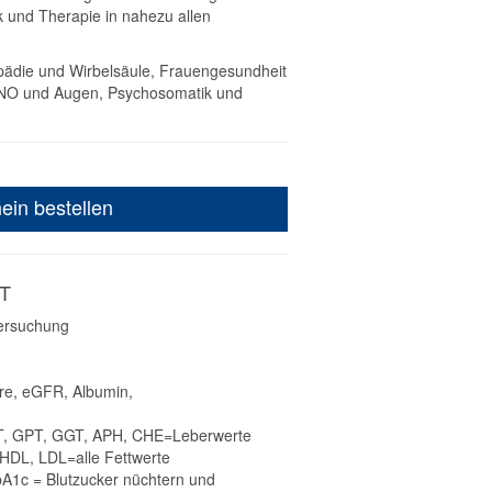
 und Therapie in nahezu allen
ädie und Wirbelsäule, Frauengesundheit
 HNO und Augen, Psychosomatik und
ein bestellen
T
ersuchung
ure, eGFR, Albumin,
, GOT, GPT, GGT, APH, CHE=Leberwerte
, HDL, LDL=alle Fettwerte
A1c = Blutzucker nüchtern und