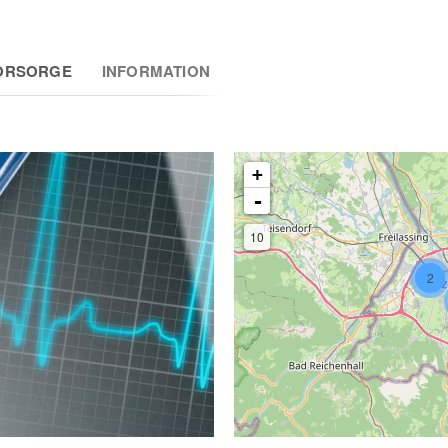
ORSORGE
INFORMATION
+
-
10
2