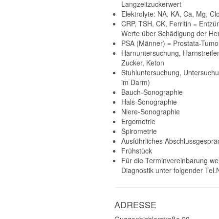
Langzeitzuckerwert
Elektrolyte: NA, KA, Ca, Mg, Cl
CRP, TSH, CK, Ferritin = Entz
Werte über Schädigung der Her
PSA (Männer) = Prostata-Tumo
Harnuntersuchung, Harnstreifente
Zucker, Keton
Stuhluntersuchung, Untersuchu
im Darm)
Bauch-Sonographie
Hals-Sonographie
Niere-Sonographie
Ergometrie
Spirometrie
Ausführliches Abschlussgespräch
Frühstück
Für die Terminvereinbarung wend
Diagnostik unter folgender Tel
ADRESSE