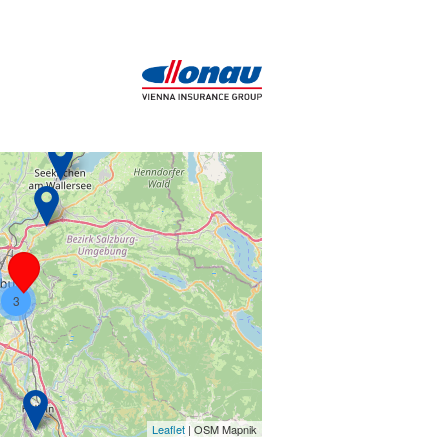
3
Leaflet
| OSM Mapnik