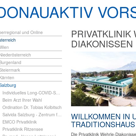
DONAUAKTIV VOR
PRIVATKLINIK
erregional und Online
terreich
DIAKONISSEN
Wien
Niederösterreich
Burgenland
Steiermark
Kärnten
Salzburg
Individuelles Long-COVID-Screening
Beim Arzt Ihrer Wahl
Ordination Dr. Tobias Kolbitsch
WILLKOMMEN IN 
Salvida Salzburg - Zentrum für Gesundheit
EMCO Privatklinik
TRADITIONSHAUS
Privatklinik Ritzensee
Die Privatklinik Wehrle-Diakoniss