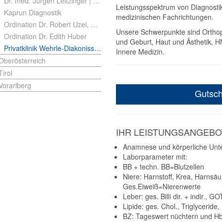
Dr. med. Jürgen Leitzinger | FA für Innere Medizin
Leistungsspektrum von Diagnostik
Kaprun Diagnostik
medizinischen Fachrichtungen.
Ordination Dr. Robert Uzel, PhD MSc
Unsere Schwerpunkte sind Orthop
Ordination Dr. Edith Huber
und Geburt, Haut und Ästhetik,
Privatklinik Wehrle-Diakonissen
Innere Medizin.
Oberösterreich
Tirol
Vorarlberg
Gutsch
IHR LEISTUNGSANGEBO
Anamnese und körperliche Unt
Laborparameter mit:
BB + techn. BB=Blutzellen
Niere: Harnstoff, Krea, Harnsä
Ges.Eiweiß=Nierenwerte
Leber: ges. Billi dir. + indir.
Lipide: ges. Chol., Triglyceride
BZ: Tageswert nüchtern und Hb