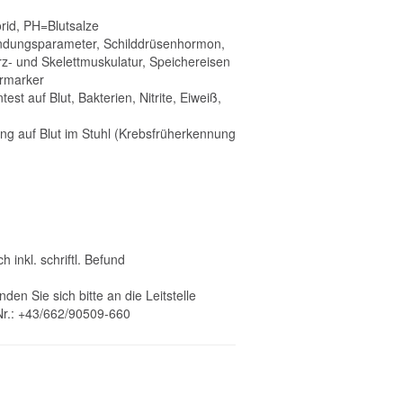
orid, PH=Blutsalze
ündungsparameter, Schilddrüsenhormon,
z- und Skelettmuskulatur, Speichereisen
rmarker
st auf Blut, Bakterien, Nitrite, Eiweiß,
ng auf Blut im Stuhl (Krebsfrüherkennung
 inkl. schriftl. Befund
en Sie sich bitte an die Leitstelle
.Nr.: +43/662/90509-660